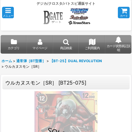
デジカ/クロスタ/バトスピ通販サイト
メニュー
カート
カード状態表記説
カテゴリ
マイページ
商品検索
ご利用案内
明
ホーム
>
通常弾［BT型番］
>
【BT-25】DUAL REVOLUTION
>
ウルカヌスモン［SR］
ウルカヌスモン［SR］
[
BT25-075
]