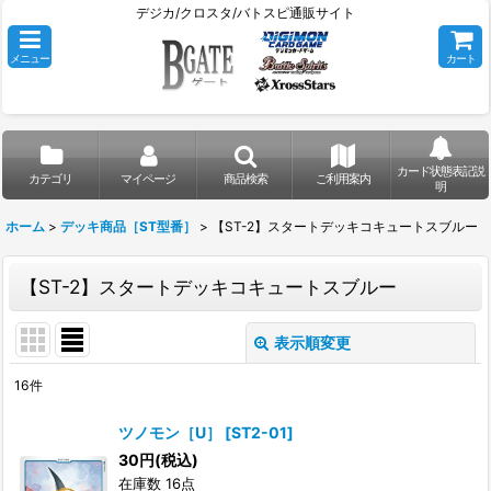
デジカ/クロスタ/バトスピ通販サイト
メニュー
カート
カード状態表記説
カテゴリ
マイページ
商品検索
ご利用案内
明
ホーム
>
デッキ商品［ST型番］
>
【ST-2】スタートデッキコキュートスブルー
【ST-2】スタートデッキコキュートスブルー
表示順変更
閉じる
16
件
表示数
:
ツノモン［U］
[
ST2-01
]
30
円
(税込)
並び順
:
在庫数 16点