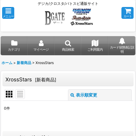
デジカ/クロスタ/バトスピ通販サイト
メニュー
カート
カード状態表記説
カテゴリ
マイページ
商品検索
ご利用案内
明
ホーム
>
新着商品
>
XrossStars
XrossStars
[
新着商品
]
表示順変更
閉じる
0
件
サブカテゴリ
:
表示数
: