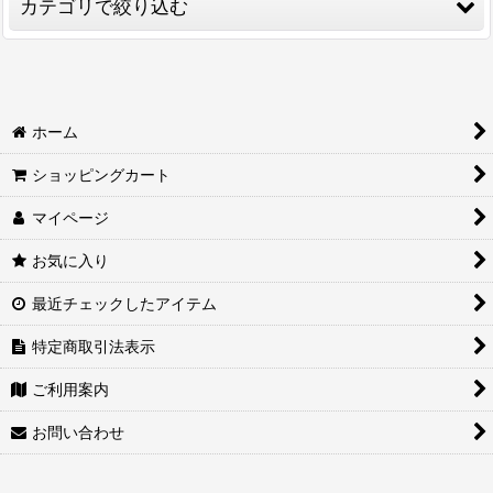
カテゴリで絞り込む
並び順
:
XrossStars (全商品)
絞り込む
【BP01】Luminous Daybreak
ホーム
【BP02】Exceed Rampage
ショッピングカート
【BP03】Broken Neonlights
マイページ
お気に入り
最近チェックしたアイテム
特定商取引法表示
ご利用案内
お問い合わせ